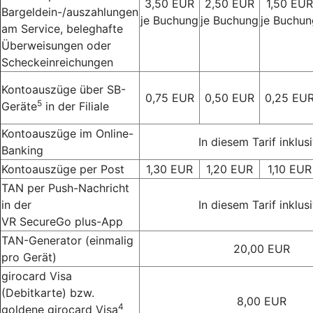
3,50 EUR
2,50 EUR
1,50 EUR
Bargeldein-/auszahlungen
je Buchung
je Buchung
je Buchun
am Service, beleghafte
Überweisungen oder
Scheckeinreichungen
Kontoauszüge über SB-
0,75 EUR
0,50 EUR
0,25 EU
5
Geräte
in der Filiale
Kontoauszüge im Online-
In diesem Tarif inklus
Banking
Kontoauszüge per Post
1,30 EUR
1,20 EUR
1,10 EUR
TAN per Push-Nachricht
in der
In diesem Tarif inklus
VR SecureGo plus-App
TAN-Generator (einmalig
20,00 EUR
pro Gerät)
girocard Visa
(Debitkarte) bzw.
8,00 EUR
4
goldene girocard Visa