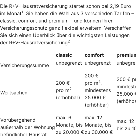
Die R+V-Hausratversicherung startet schon bei 2,19 Euro
1
im Monat
. Sie haben die Wahl aus 3 verschieden Tarifen –
classic, comfort und premium – und können Ihren
Versicherungsschutz ganz flexibel erweitern. Verschaffen
Sie sich einen Überblick über die wichtigsten Leistungen
2
der R+V-Hausratversicherung
.
classic
comfort
premiu
unbegrenzt
unbegrenzt
unbegre
Versicherungssumme
200 €
200 € p
2
200 €
pro m
,
mindest
2
pro m
mindestens
Wertsachen
25.000 
(erhöhbar)
25.000 €
(erhöhba
(erhöhbar)
max. 6
max. 12
Vorübergehend
max. 12
Monate, bis
Monate, bis
außerhalb der Wohnung
bis zu 1
zu 20.000 €
zu 30.000 €
befindlicher Hausrat