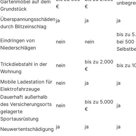
Gartenmöbel auf dem
unbegre
€
€
Grundstück
Überspannungsschäden
ja
ja
ja
durch Blitzeinschlag
bis zu 5
Eindringen von
nein
nein
bei 500
Niederschlägen
Selbstbe
bis zu 2.000
Trickdiebstahl in der
nein
bis zu 1
€
Wohnung
Mobile Ladestation für
nein
ja
ja
Elektrofahrzeuge
Dauerhaft außerhalb
bis zu 5.000
des Versicherungsorts
nein
ja
€
gelagerte
Sportausrüstung
ja
ja
ja
Neuwertentschädigung