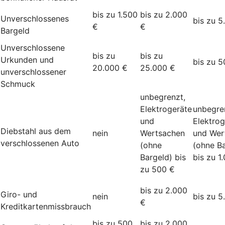
bis zu 1.500
bis zu 2.000
Unverschlossenes
bis zu 5
€
€
Bargeld
Unverschlossene
bis zu
bis zu
Urkunden und
bis zu 5
20.000 €
25.000 €
unverschlossener
Schmuck
unbegrenzt,
Elektrogeräte
unbegre
und
Elektrog
Diebstahl aus dem
nein
Wertsachen
und Wer
verschlossenen Auto
(ohne
(ohne Ba
Bargeld) bis
bis zu 1
zu 500 €
bis zu 2.000
Giro- und
nein
bis zu 5
€
Kreditkartenmissbrauch
bis zu 500
bis zu 2.000